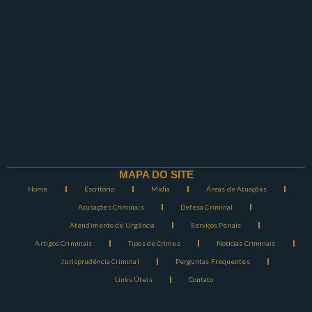
MAPA DO SITE
Home
Escritório
Mídia
Áreas de Atuações
Acusações Criminais
Defesa Criminal
Atendimento de Urgência
Serviços Penais
Artigos Criminais
Tipos de Crimes
Notícias Criminais
Jurisprudência Criminal
Perguntas Frequentes
Links Úteis
Contato