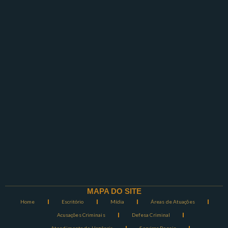
MAPA DO SITE
Home
Escritório
Mídia
Áreas de Atuações
Acusações Criminais
Defesa Criminal