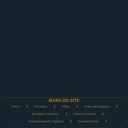
MAPA DO SITE
Home
Escritório
Mídia
Áreas de Atuações
Acusações Criminais
Defesa Criminal
Atendimento de Urgência
Serviços Penais